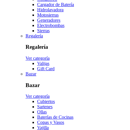
Cargador de Batería
Hidrolavadora
Motosierras
Generadores
Electrobombas
Sierras
Regalería
Regalería
Ver categoría
Valijas
Gift Card
Bazar
Bazar
Ver categoría
Cubiertos
Sartenes
Ollas
Baterías de Cocinas
Copas y Vasos
Vajilla