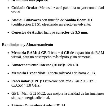
Cuidado Ocular:
Menos luz azul para una mayor comodidad
visual.
Audio:
2 altavoces
con función de
Sonido Boom 3D
(certificación DTS), ofreciendo un efecto envolvente.
Conector de Audio:
Incluye
conector de 3.5 mm
.
Rendimiento y Almacenamiento
Memoria RAM:
4 GB
físicos +
4 GB
de expansión de RAM
virtual, para un desempeño más rápido y sin demoras.
Almacenamiento Interno (ROM):
128 GB
Memoria Expandible:
Tarjeta
microSD
de hasta
2 TB
.
Procesador (CPU):
Octa-core con 2xA75@ 2.0 GHz +
6xA55@ 1.8 GHz.
GPU:
Mali-G52 MC2, que mejora la claridad de las imágenes
sin usar energía adicional.
Sistema Operativo:
Android™ 14
.