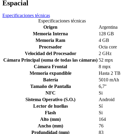
Espacial
Especificaciones técnicas
Especificaciones técnicas
Origen
Argentina
Memoria Interna
128 GB
Memoria Ram
4 GB
Procesador
Octa core
Velocidad del Procesador
2 GHz
Cámara Principal (suma de todas las cámaras)
52 mpx
Cámara Frontal
8 mpx
Memoria expandible
Hasta 2 TB
Batería
5010 mAh
Tamaño de Pantalla
6,7''
NFC
Si
Sistema Operativo (S.O.)
Android
Lector de huellas
Sí
Flash
Si
Alto (mm)
164
Ancho (mm)
76
Profundidad (mm)
83