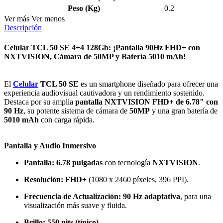
Peso (Kg)
0.2
Ver más
Ver menos
Descripción
Celular TCL 50 SE 4+4 128Gb: ¡Pantalla 90Hz FHD+ con
NXTVISION, Cámara de 50MP y Batería 5010 mAh!
El
Celular
TCL 50 SE
es un smartphone diseñado para ofrecer una
experiencia audiovisual cautivadora y un rendimiento sostenido.
Destaca por su amplia
pantalla NXTVISION FHD+ de 6.78" con
90 Hz
, su potente sistema de cámara de
50MP
y una gran batería de
5010 mAh
con carga rápida.
Pantalla y Audio Inmersivo
Pantalla:
6.78 pulgadas
con tecnología
NXTVISION
.
Resolución:
FHD+
(1080 x 2460 píxeles, 396 PPI).
Frecuencia de Actualización:
90 Hz adaptativa
, para una
visualización más suave y fluida.
Brillo:
550 nits (típico)
.