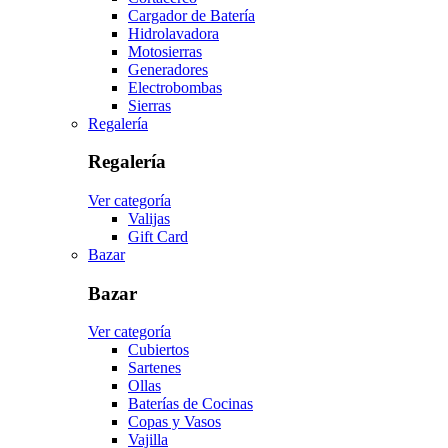
Cargador de Batería
Hidrolavadora
Motosierras
Generadores
Electrobombas
Sierras
Regalería
Regalería
Ver categoría
Valijas
Gift Card
Bazar
Bazar
Ver categoría
Cubiertos
Sartenes
Ollas
Baterías de Cocinas
Copas y Vasos
Vajilla