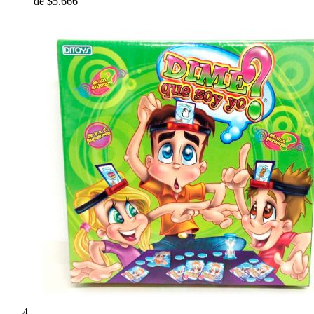
de
$5.666