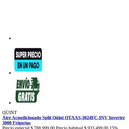
QÜINT
Aire Acondicionado Split Qüint QTAAS-3024FC-INV Inverter
3000 Frigorías
Precio especial
$ 788.999,00
Precio habitual
$ 933.499,00
15%