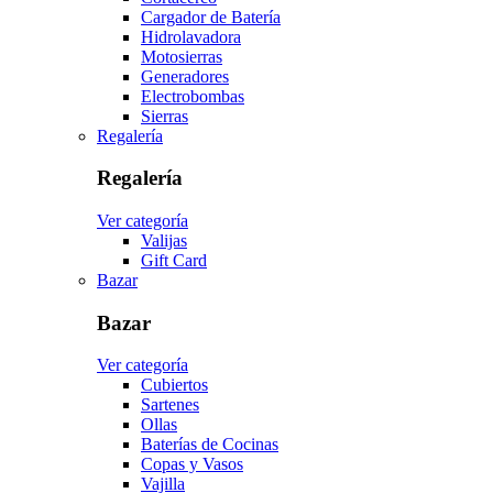
Cargador de Batería
Hidrolavadora
Motosierras
Generadores
Electrobombas
Sierras
Regalería
Regalería
Ver categoría
Valijas
Gift Card
Bazar
Bazar
Ver categoría
Cubiertos
Sartenes
Ollas
Baterías de Cocinas
Copas y Vasos
Vajilla