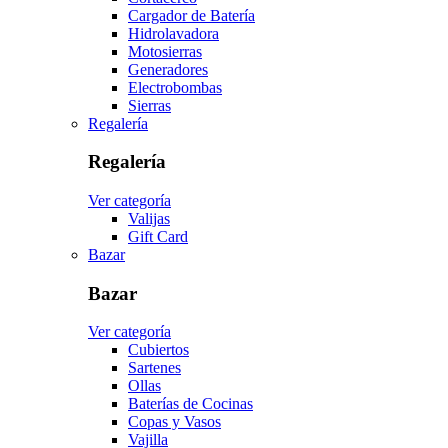
Cargador de Batería
Hidrolavadora
Motosierras
Generadores
Electrobombas
Sierras
Regalería
Regalería
Ver categoría
Valijas
Gift Card
Bazar
Bazar
Ver categoría
Cubiertos
Sartenes
Ollas
Baterías de Cocinas
Copas y Vasos
Vajilla